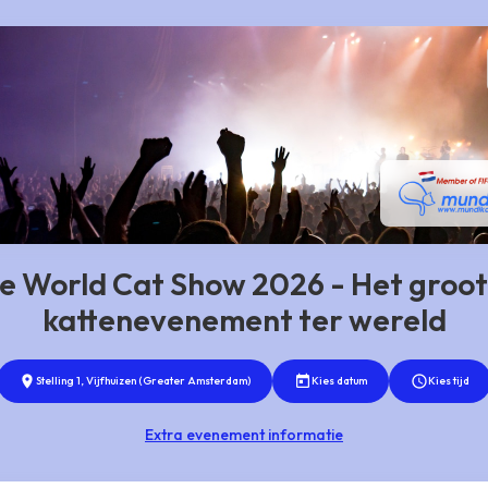
e World Cat Show 2026 - Het groo
kattenevenement ter wereld
Stelling 1, Vijfhuizen (Greater Amsterdam)
Kies datum
Kies tijd
Extra evenement informatie